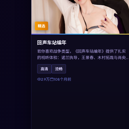
精选
回声车站编年
若你喜欢战争类型，《回声车站编年》提供了扎实
的视听体验：诺兰执导，王景春、木村拓哉与肖央
共同演绎。影片2017年于澳大利亚上映，内容用喜
高清
流畅
剧外壳包裹对现实规则的温和反讽，关键词包含高
清流畅、人物关系与情节反转，适合检索「2017战
2.9万
108个月前
争」「澳大利亚电影」的用户。