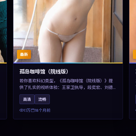
最新
孤岛咖啡馆（院线版）
若你喜欢科幻类型，《孤岛咖啡馆（院线版）》提
供了扎实的视听体验：王家卫执导，段奕宏、刘德
华与任素汐共同演绎。影片2025年于中国台湾上
高清
流畅
映，内容用冷峻镜头语言观察城市夜间的孤独，关
键词包含高清流畅、人物关系与情节反转，适合检
1.1万
18个月前
索「2025科幻」「中国台湾电影」的用户。