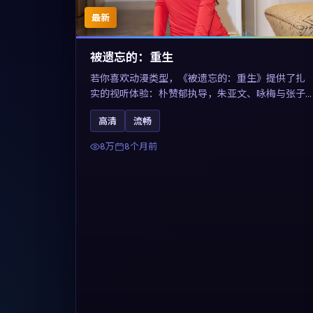
最新
被遗忘的：重生
若你喜欢动漫类型，《被遗忘的：重生》提供了扎
实的视听体验：朴赞郁执导，朱亚文、咏梅与张子
枫共同演绎。影片2025年于法国上映，内容用喜剧
高清
流畅
外壳包裹对现实规则的温和反讽，关键词包含高清
流畅、人物关系与情节反转，适合检索「2025动
8万
8个月前
漫」「法国电影」的用户。