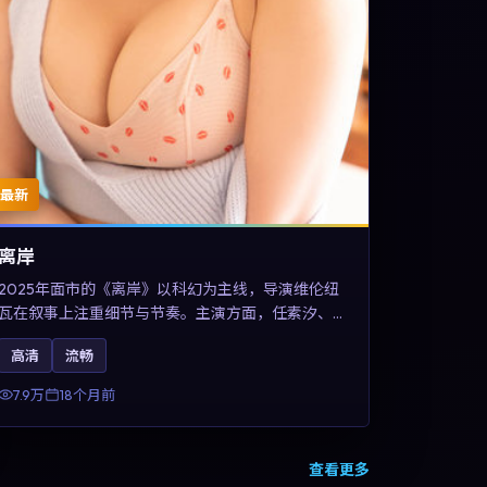
最新
离岸
2025年面市的《离岸》以科幻为主线，导演维伦纽
瓦在叙事上注重细节与节奏。主演方面，任素汐、
王凯与甄子丹的表演为角色增添层次。故事把东方
高清
流畅
美学与类型节奏做本土化融合，可作为德国影视爱
好者的高清观影选择。
7.9万
18个月前
查看更多