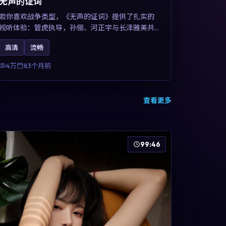
无声的证词
若你喜欢战争类型，《无声的证词》提供了扎实的
视听体验：管虎执导，孙俪、河正宇与长泽雅美共
同演绎。影片2019年于澳大利亚上映，内容在罪案
高清
流畅
类型框架内探讨制度与个体关系，关键词包含高清
流畅、人物关系与情节反转，适合检索「2019战
4万
83个月前
争」「澳大利亚电影」的用户。
查看更多
99:46