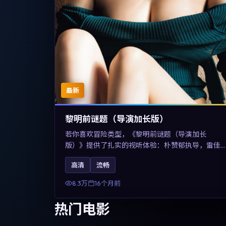
最新
黎明前谜题（导演加长版）
若你喜欢冒险类型，《黎明前谜题（导演加长
版）》提供了扎实的视听体验：朴赞郁执导，雷佳
音、佛罗伦斯·珀与章子怡共同演绎。影片2025年于
高清
流畅
美国上映，内容在有限空间内完成高密度的戏剧冲
突，关键词包含高清流畅、人物关系与情节反转，
8.3万
16个月前
适合检索「2025冒险」「美国电影」的用户。
热门电影