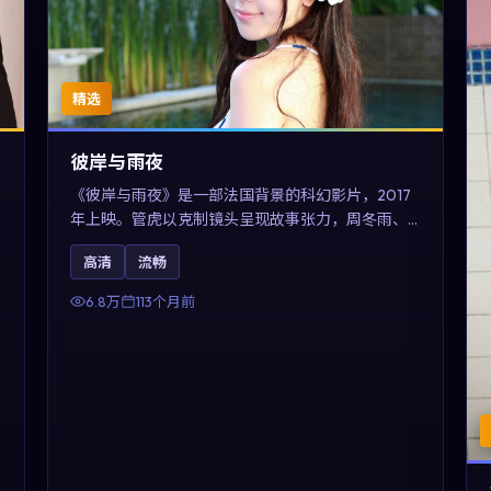
精选
彼岸与雨夜
《彼岸与雨夜》是一部法国背景的科幻影片，2017
年上映。管虎以克制镜头呈现故事张力，周冬雨、
木村拓哉与张震的对手戏可圈可点。剧情层面在真
高清
流畅
实历史背景下虚构一段跨国追寻之旅，对关注导演
风格与演员阵容的观众具有检索与收藏价值。
6.8万
113个月前