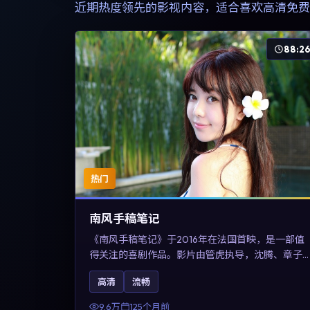
近期热度领先的影视内容，适合喜欢高清免费
88:2
热门
南风手稿笔记
《南风手稿笔记》于2016年在法国首映，是一部值
得关注的喜剧作品。影片由管虎执导，沈腾、章子
怡与张震领衔出演。剧情通过回忆与现实交错呈现
高清
流畅
记忆的可塑性，整体完成度高，适合希望了解法国
喜剧类型创作的观众在线观看。
9.6万
125个月前