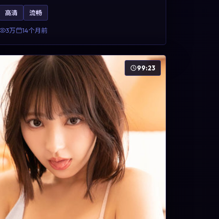
方面，周冬雨、凯特·布兰切特与巩俐的表演为角色
高清
流畅
增添层次。故事以女性视角重写传统类型片的叙事
惯性，可作为美国影视爱好者的高清观影选择。
3万
14个月前
99:23