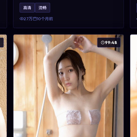
昊然、河正宇与王景春的对手戏可圈可点。剧情层
高清
流畅
面以多线叙事拼贴都市边缘人的选择与救赎，对关
注导演风格与演员阵容的观众具有检索与收藏价
2.7万
10个月前
值。
6
99:48