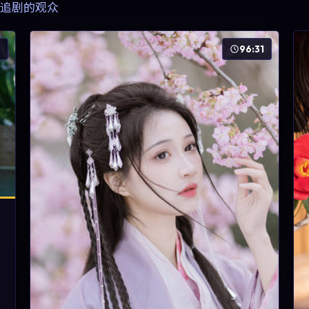
追剧的观众
6
96:31