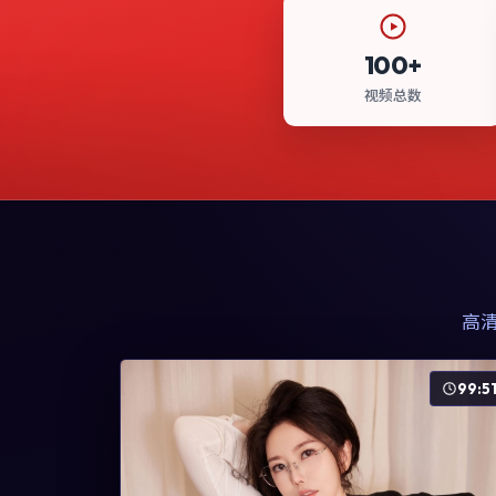
100+
视频总数
高
99:5