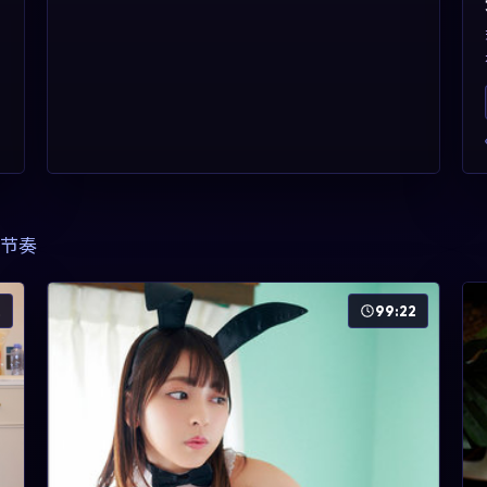
节奏
2
99:22